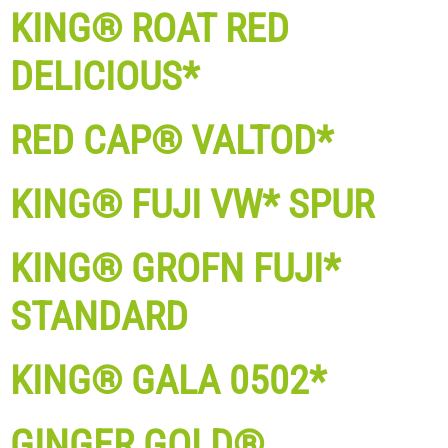
KING® ROAT RED
DELICIOUS*
RED CAP® VALTOD*
KING® FUJI VW* SPUR
KING® GROFN FUJI*
STANDARD
KING® GALA 0502*
GINGER GOLD®