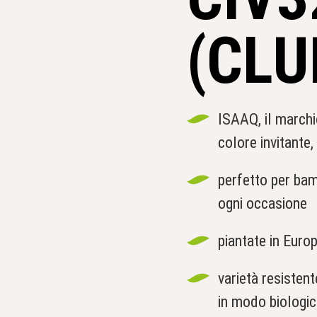
(CLU
ISAAQ, il march
colore invitante,
perfetto per bambi
ogni occasione
piantate in Euro
varietà resistent
in modo biologi