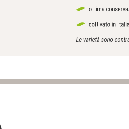
ottima conservaz
coltivato in Ita
Le varietà sono contr
À